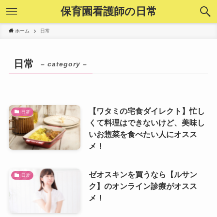
保育園看護師の日常
ホーム
日常
日常
– category –
【ワタミの宅食ダイレクト】忙し
日常
くて料理はできないけど、美味し
いお惣菜を食べたい人にオスス
メ！
ゼオスキンを買うなら【ルサン
日常
ク】のオンライン診療がオスス
メ！